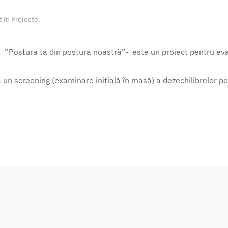
t în
Proiecte
.
”Postura ta din postura noastră”- este un proiect pentru evalu
 un screening (examinare inițială în masă) a dezechilibrelor po