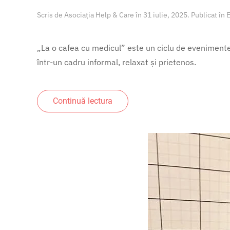
Scris de
Asociația Help & Care
în
31 iulie, 2025
. Publicat în
„La o cafea cu medicul” este un ciclu de evenimente
într-un cadru informal, relaxat și prietenos.
Continuă lectura