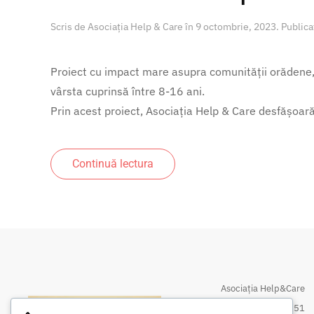
Scris de
Asociația Help & Care
în
9 octombrie, 2023
. Publica
Proiect cu impact mare asupra comunității orădene, 
vârsta cuprinsă între 8-16 ani.
Prin acest proiect, Asociația Help & Care desfășoară
Continuă lectura
Asociația Help&Care
CUI 32374151