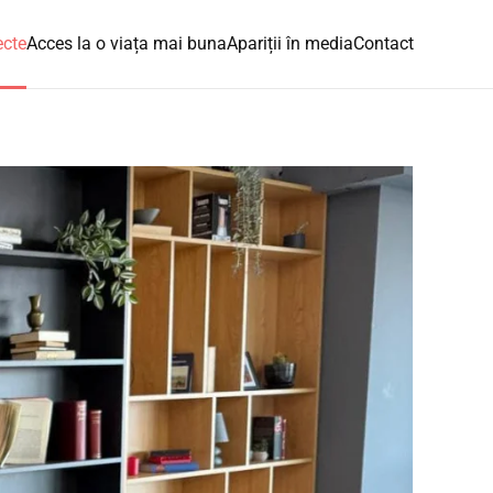
ecte
Acces la o viața mai buna
Apariții în media
Contact